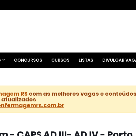
S
CONCURSOS
CURSOS
LISTAS
DIVULGAR VAG
magem RS
com as melhores vagas e conteúdo
atualizados
nfermagemrs.com.br
- CAPS AD III- AD IV - Porto