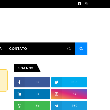
A
CONTATO
SIGA NOS
s
8k
850
8k
5k
5k
750