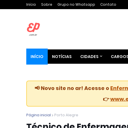
Início
Sobre
Grupo no Whatsapp
Contato
INÍCIO
NOTÍCIAS
CIDADES
CARGO
📢 Novo site no ar! Acesse o
Enfer
👉
www.e
Página inicial
Porto Alegre
Técnico de Enfermagem 