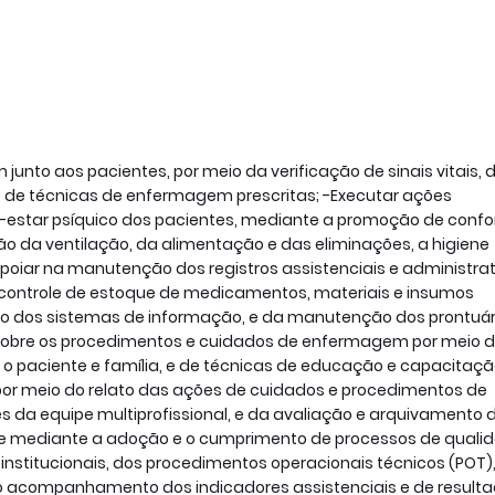
unto aos pacientes, por meio da verificação de sinais vitais, 
de técnicas de enfermagem prescritas; -Executar ações
m-estar psíquico dos pacientes, mediante a promoção de confor
nção da ventilação, da alimentação e das eliminações, a higiene
poiar na manutenção dos registros assistenciais e administrat
o controle de estoque de medicamentos, materiais e insumos
ação dos sistemas de informação, e da manutenção dos prontuár
s sobre os procedimentos e cuidados de enfermagem por meio 
o paciente e família, e de técnicas de educação e capacitaç
por meio do relato das ações de cuidados e procedimentos de
da equipe multiprofissional, e da avaliação e arquivamento 
te mediante a adoção e o cumprimento de processos de quali
s institucionais, dos procedimentos operacionais técnicos (POT)
do acompanhamento dos indicadores assistenciais e de resulta