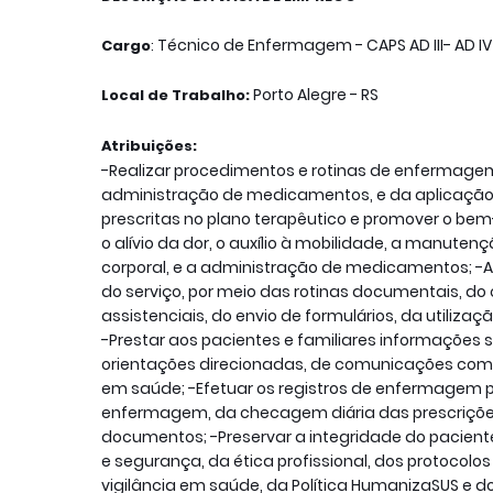
Técnico de Enfermagem - CAPS AD III- AD IV
Cargo
: 
Porto Alegre - RS
Local de Trabalho
:
Atribuições: 
-Realizar procedimentos e rotinas de enfermagem j
administração de medicamentos, e da aplicação 
prescritas no plano terapêutico e promover o be
o alívio da dor, o auxílio à mobilidade, a manute
corporal, e a administração de medicamentos; -A
do serviço, por meio das rotinas documentais, d
assistenciais, do envio de formulários, da utiliz
-Prestar aos pacientes e familiares informaçõe
orientações direcionadas, de comunicações com 
em saúde; -Efetuar os registros de enfermagem 
enfermagem, da checagem diária das prescrições 
documentos; -Preservar a integridade do pacien
e segurança, da ética profissional, dos protocolo
vigilância em saúde, da Política HumanizaSUS e 