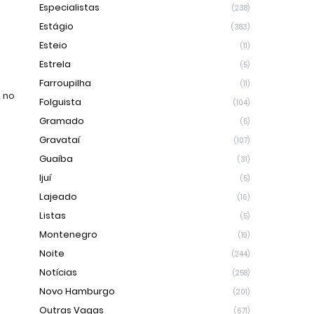
Especialistas
(238)
Estágio
(383)
Esteio
(11)
Estrela
(5)
Farroupilha
(11)
no 
Folguista
(104)
Gramado
(5)
Gravataí
(107)
Guaíba
(31)
Ijuí
(5)
Lajeado
(16)
Listas
(5)
Montenegro
(19)
Noite
(244)
Notícias
(258)
Novo Hamburgo
(201)
Outras Vagas
(671)