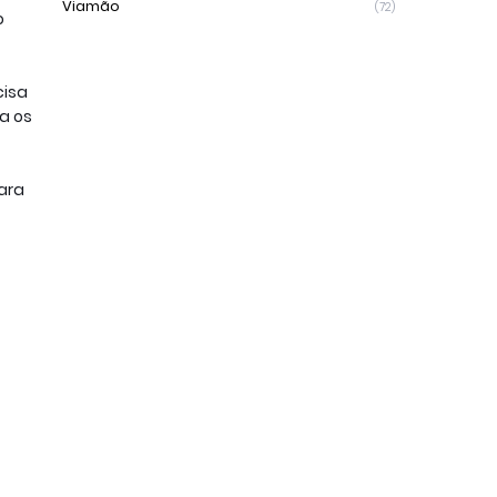
Viamão
(72)
 
isa 
a os 
ra 