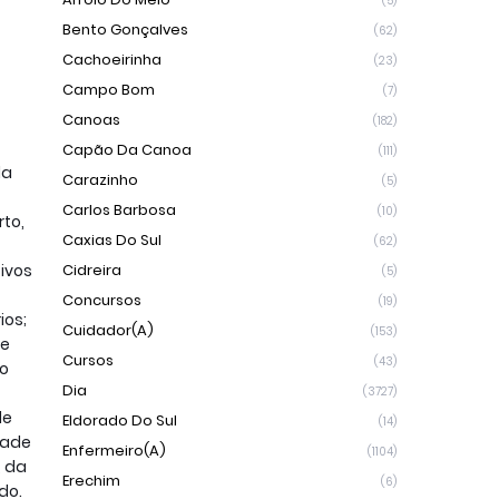
(5)
Bento Gonçalves
(62)
Cachoeirinha
(23)
Campo Bom
(7)
Canoas
(182)
Capão Da Canoa
(111)
da
Carazinho
(5)
Carlos Barbosa
(10)
to,
Caxias Do Sul
(62)
ivos
Cidreira
(5)
Concursos
(19)
ios;
Cuidador(a)
(153)
de
Cursos
(43)
ão
Dia
(3727)
de
Eldorado Do Sul
(14)
dade
Enfermeiro(a)
(1104)
, da
Erechim
(6)
do.