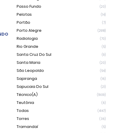
Passo Fundo
(20)
Pelotas
(14)
Portão
(7)
Porto Alegre
(2918)
NDO
Radiologia
(70)
Rio Grande
(5)
Santa Cruz Do Sul
(9)
Santa Maria
(20)
São Leopoldo
(54)
Sapiranga
(16)
Sapucaia Do Sul
(21)
Técnico(a)
(1909)
Teutônia
(6)
Todas
(4147)
Torres
(36)
Tramandaí
(5)